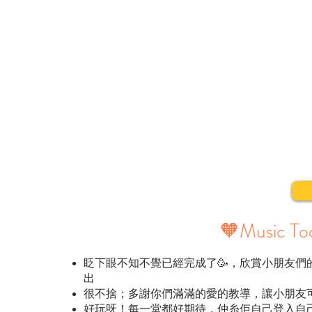
​🧡Music 
眨下眼不知不覺已經完成了🥳，欣賞小朋友
出
很不捨；多謝你們滿滿的愛的教導，讓小朋友可
好玩呀！每一堂都好期待，仲糸佢自己登入自