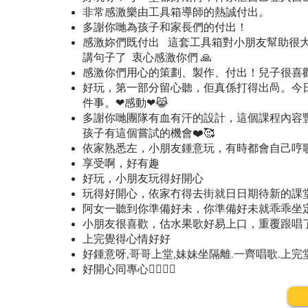
非常感激樂由工具箱導師的熱誠付出。
多謝你哋為孩子和家長們的付出！
感激妳們既付出 這套工具箱對小朋友幫助很大
講句子了 衷心感激你們 🙏
感激你們用心的策劃、製作、付出！兒子很喜歡
好玩，第一部分留心聽，佢真係打得出咼。今
件事。❤感動❤😹
多謝你哋團隊有血有汗的設計，這個課程內容豐富、
孩子有這個嘗試的機會❤️🥰
依家熟悉左，小朋友鍾意玩，有時都會自己哼歌
享受啊，好有趣
好玩，小朋友玩得好開心
玩得好開心，依家冇得去街就日日期待新的課
阿女一聽到你準備好未，你準備好未就乖乖坐定定
小朋友很喜歡，估水果歌好易上口，重覆跟唱
上完覺得心情好好
好鍾意呀,哥哥上堂,妹妹坐隔離.一齊唱歌.上完
好開心同專心👍🏻👍🏻