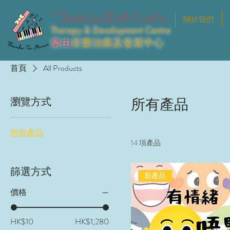
ThanksToMusic
關於我們
Therapy & Development Centre
樂由
音樂治療及發展中心
首頁
All Products
瀏覽方式
所有產品
所有產品
14 項產品
篩選方式
新產品
價格
HK$10
HK$1,280