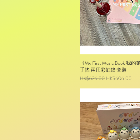
《My First Music Bo
手搖 兩用彩虹鐘 套裝
一般價格
促銷價格
HK$626.00
HK$606.00