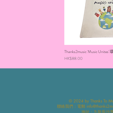
Thanks2music 'Music Unites
價格
HK$88.00
© 2024 by Thanks To Mus
​聯絡我們：電郵
info@thanks2m
地址：九龍長沙灣永