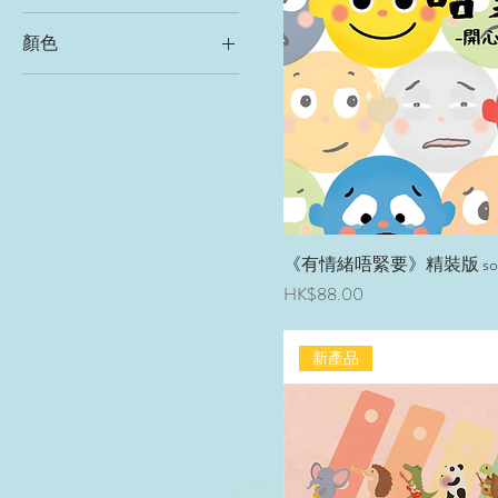
顏色
《有情緒唔緊要》精裝版 song
價格
HK$88.00
新產品