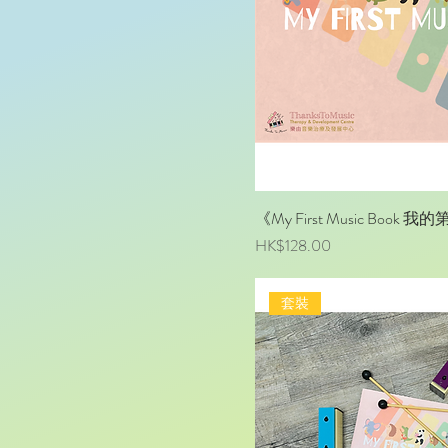
《My First Music Book
價格
HK$128.00
套裝