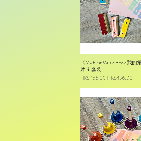
《My First Music Bo
片琴 套裝
一般價格
促銷價格
HK$456.00
HK$436.00